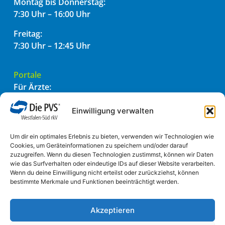
Montag bis Donnerstag:
7:30 Uhr – 16:00 Uhr
Freitag:
7:30 Uhr – 12:45 Uhr
Portale
Für Ärzte:
PVSconnect
PADtransfer
Einwilligung verwalten
Für Patienten:
Um dir ein optimales Erlebnis zu bieten, verwenden wir Technologien wie
Einfach einreichen
Cookies, um Geräteinformationen zu speichern und/oder darauf
zuzugreifen. Wenn du diesen Technologien zustimmst, können wir Daten
wie das Surfverhalten oder eindeutige IDs auf dieser Website verarbeiten.
Informatives
Wenn du deine Einwilligung nicht erteilst oder zurückziehst, können
bestimmte Merkmale und Funktionen beeinträchtigt werden.
Impressum
Datenschutzhinweis
Transparenzerklärung
Akzeptieren
Transparenzerklärung für Ärzte