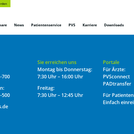
erden
nare
News
Patientenservice
PVS
Karriere
Downloads
Sie erreichen uns
Portale
Montag bis Donnerstag:
Für Ärzte:
-700
7:30 Uhr – 16:00 Uhr
PVSconnect
PADtransfer
n:
Freitag:
-500
7:30 Uhr – 12:45 Uhr
Für Patienten
Einfach einre
s.de