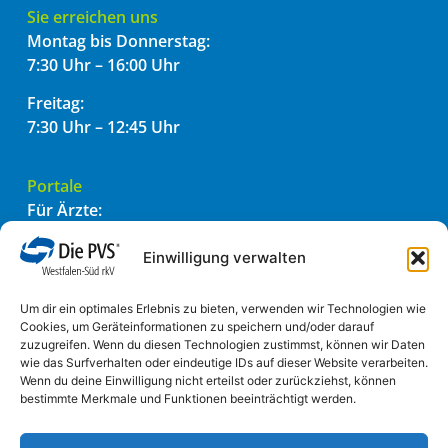
Sie erreichen uns
Montag bis Donnerstag:
7:30 Uhr – 16:00 Uhr
Freitag:
7:30 Uhr – 12:45 Uhr
Portale
Für Ärzte:
PVSconnect
PADtransfer
Einwilligung verwalten
Für Patienten:
Um dir ein optimales Erlebnis zu bieten, verwenden wir Technologien wie
Einfach einreichen
Cookies, um Geräteinformationen zu speichern und/oder darauf
zuzugreifen. Wenn du diesen Technologien zustimmst, können wir Daten
wie das Surfverhalten oder eindeutige IDs auf dieser Website verarbeiten.
Informatives
Wenn du deine Einwilligung nicht erteilst oder zurückziehst, können
bestimmte Merkmale und Funktionen beeinträchtigt werden.
Impressum
Datenschutzhinweis