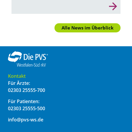
Alle News im Überblick
Kontakt
Für Ärzte:
02303 25555-700
Für Patienten:
02303 25555-500
info@pvs-ws.de