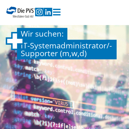
Wir suchen:
IT-Systemadministrator/-
Supporter (m,w,d)