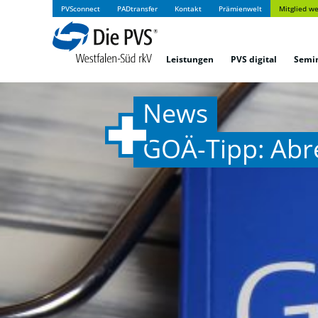
PVSconnect
PADtransfer
Kontakt
Prämienwelt
Mitglied w
Leistungen
PVS digital
Semi
News
GOÄ-Tipp: Ab