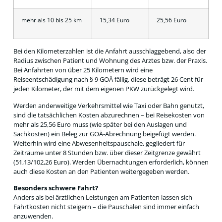
mehr als 10 bis 25 km
15,34 Euro
25,56 Euro
Bei den Kilometerzahlen ist die Anfahrt ausschlaggebend, also der
Radius zwischen Patient und Wohnung des Arztes bzw. der Praxis.
Bei Anfahrten von über 25 Kilometern wird eine
Reiseentschädigung nach § 9 GOÄ fällig, diese beträgt 26 Cent für
jeden Kilometer, der mit dem eigenen PKW zurückgelegt wird.
Werden anderweitige Verkehrsmittel wie Taxi oder Bahn genutzt,
sind die tatsächlichen Kosten abzurechnen – bei Reisekosten von
mehr als 25,56 Euro muss (wie später bei den Auslagen und
Sachkosten) ein Beleg zur GOÄ-Abrechnung beigefügt werden.
Weiterhin wird eine Abwesenheitspauschale, gegliedert für
Zeiträume unter 8 Stunden bzw. über dieser Zeitgrenze gewährt
(51,13/102,26 Euro). Werden Übernachtungen erforderlich, können
auch diese Kosten an den Patienten weitergegeben werden.
Besonders schwere Fahrt?
Anders als bei ärztlichen Leistungen am Patienten lassen sich
Fahrtkosten nicht steigern – die Pauschalen sind immer einfach
anzuwenden.