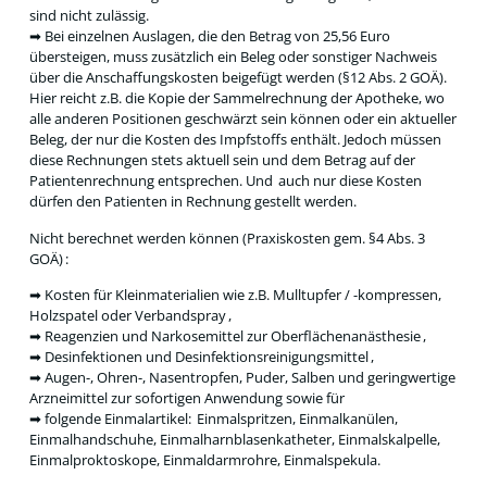
sind nicht zulässig.
➡ Bei einzelnen Auslagen, die den Betrag von 25,56 Euro
übersteigen, muss zusätzlich ein Beleg oder sonstiger Nachweis
über die Anschaffungskosten beigefügt werden (§12 Abs. 2 GOÄ).
Hier reicht z.B. die Kopie der Sammelrechnung der Apotheke, wo
alle anderen Positionen geschwärzt sein können oder ein aktueller
Beleg, der nur die Kosten des Impfstoffs enthält. Jedoch müssen
diese Rechnungen stets aktuell sein und dem Betrag auf der
Patientenrechnung entsprechen. Und auch nur diese Kosten
dürfen den Patienten in Rechnung gestellt werden.
Nicht berechnet werden können (Praxiskosten gem. §4 Abs. 3
GOÄ) :
➡ Kosten für Kleinmaterialien wie z.B. Mulltupfer / -kompressen,
Holzspatel oder Verbandspray ,
➡ Reagenzien und Narkosemittel zur Oberflächenanästhesie ,
➡ Desinfektionen und Desinfektionsreinigungsmittel ,
➡ Augen-, Ohren-, Nasentropfen, Puder, Salben und geringwertige
Arzneimittel zur sofortigen Anwendung sowie für
➡ folgende Einmalartikel: Einmalspritzen, Einmalkanülen,
Einmalhandschuhe, Einmalharnblasenkatheter, Einmalskalpelle,
Einmalproktoskope, Einmaldarmrohre, Einmalspekula.