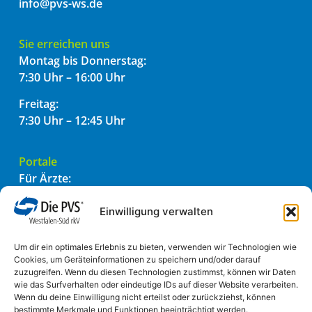
info@pvs-ws.de
Sie erreichen uns
Montag bis Donnerstag:
7:30 Uhr – 16:00 Uhr
Freitag:
7:30 Uhr – 12:45 Uhr
Portale
Für Ärzte:
PVSconnect
PADtransfer
Einwilligung verwalten
Für Patienten:
Um dir ein optimales Erlebnis zu bieten, verwenden wir Technologien wie
Einfach einreichen
Cookies, um Geräteinformationen zu speichern und/oder darauf
zuzugreifen. Wenn du diesen Technologien zustimmst, können wir Daten
wie das Surfverhalten oder eindeutige IDs auf dieser Website verarbeiten.
Informatives
Wenn du deine Einwilligung nicht erteilst oder zurückziehst, können
bestimmte Merkmale und Funktionen beeinträchtigt werden.