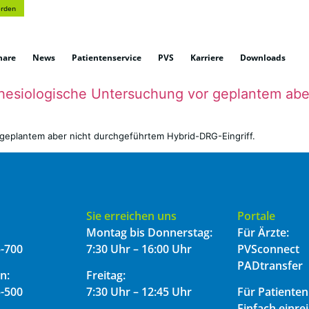
erden
nare
News
Patientenservice
PVS
Karriere
Downloads
esiologische Untersuchung vor geplantem aber
geplantem aber nicht durchgeführtem Hybrid-DRG-Eingriff.
Sie erreichen uns
Portale
Montag bis Donnerstag:
Für Ärzte:
-700
7:30 Uhr – 16:00 Uhr
PVSconnect
PADtransfer
n:
Freitag:
-500
7:30 Uhr – 12:45 Uhr
Für Patienten
Einfach einre