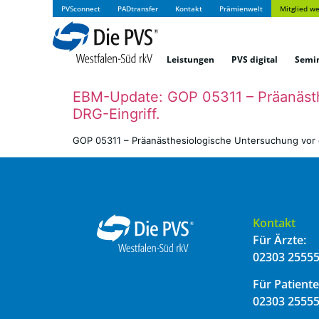
PVSconnect
PADtransfer
Kontakt
Prämienwelt
Mitglied w
Leistungen
PVS digital
Semi
EBM-Update: GOP 05311 – Präanästh
DRG-Eingriff.
GOP 05311 – Präanästhesiologische Untersuchung vor 
Kontakt
Für Ärzte:
02303 25555
Für Patiente
02303 25555