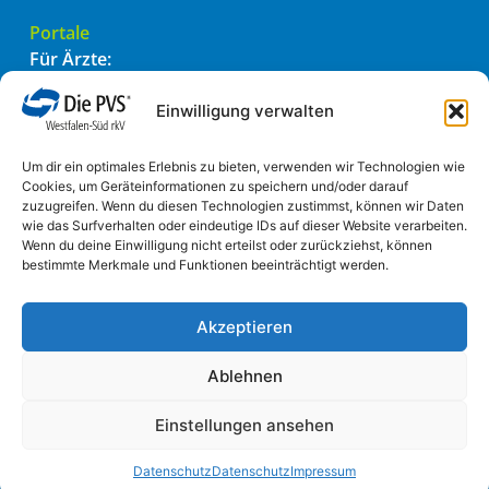
Portale
Für Ärzte:
PVSconnect
PADtransfer
Einwilligung verwalten
Für Patienten:
Um dir ein optimales Erlebnis zu bieten, verwenden wir Technologien wie
Einfach einreichen
Cookies, um Geräteinformationen zu speichern und/oder darauf
zuzugreifen. Wenn du diesen Technologien zustimmst, können wir Daten
wie das Surfverhalten oder eindeutige IDs auf dieser Website verarbeiten.
Informatives
Wenn du deine Einwilligung nicht erteilst oder zurückziehst, können
bestimmte Merkmale und Funktionen beeinträchtigt werden.
Impressum
Datenschutzhinweis
Transparenzerklärung
Akzeptieren
Transparenzerklärung für Ärzte
Transparenzerklärung für Patienten
Ablehnen
Transparenzerklärung für Bewerber
Einstellungen ansehen
AGB
Satzung
Datenschutz
Datenschutz
Impressum